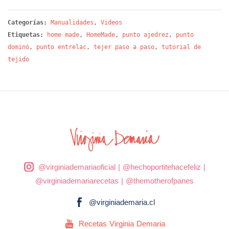
Categorías:
Manualidades
,
Videos
Etiquetas:
home made
,
HomeMade
,
punto ajedrez
,
punto
dominó
,
punto entrelac
,
tejer paso a paso
,
tutorial de
tejido
@virginiademariaoficial
|
@hechoportitehacefeliz
|
@virginiademariarecetas
|
@themotherofpanes
@virginiademaria.cl
Recetas Virginia Demaria