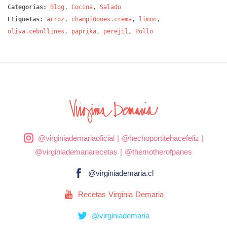
Categorías:
Blog
,
Cocina
,
Salado
Etiquetas:
arroz
,
champiñones.crema
,
limon
,
oliva.cebollines
,
paprika
,
perejil
,
Pollo
@virginiademariaoficial
|
@hechoportitehacefeliz
|
@virginiademariarecetas
|
@themotherofpanes
@virginiademaria.cl
Recetas Virginia Demaria
@virginiademaria