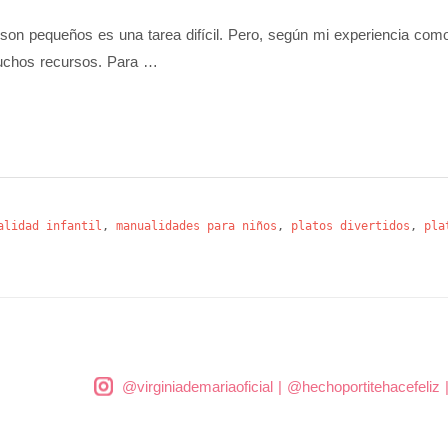
son pequeños es una tarea difícil. Pero, según mi experiencia com
uchos recursos. Para …
alidad infantil
,
manualidades para niños
,
platos divertidos
,
pla
@virginiademariaoficial
|
@hechoportitehacefeliz