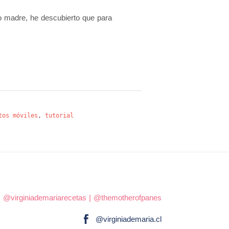
o madre, he descubierto que para
tos móviles
,
tutorial
|
@virginiademariarecetas
|
@themotherofpanes
@virginiademaria.cl