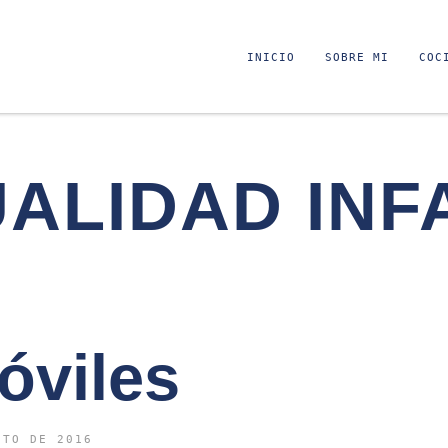
INICIO
SOBRE MI
COC
ALIDAD INF
óviles
STO DE 2016