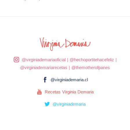
@virginiademariaoficial
|
@hechoportitehacefeliz
|
@virginiademariarecetas
|
@themotherofpanes
@virginiademaria.cl
Recetas Virginia Demaria
@virginiademaria