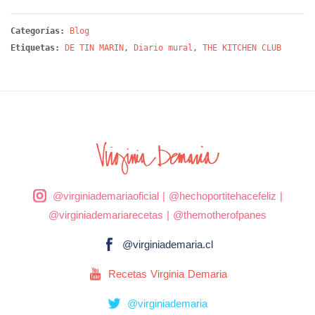
Categorías:
Blog
Etiquetas:
DE TIN MARIN
,
Diario mural
,
THE KITCHEN CLUB
@virginiademariaoficial
|
@hechoportitehacefeliz
|
@virginiademariarecetas
|
@themotherofpanes
@virginiademaria.cl
Recetas Virginia Demaria
@virginiademaria