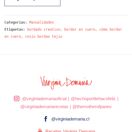
Categorías:
Manualidades
Etiquetas:
bordado creativo
,
bordar en cuero
,
cómo bordar
en cuero
,
cosío bordao tejío
@virginiademariaoficial
|
@hechoportitehacefeliz
|
@virginiademariarecetas
|
@themotherofpanes
@virginiademaria.cl
Recetas Virginia Demaria