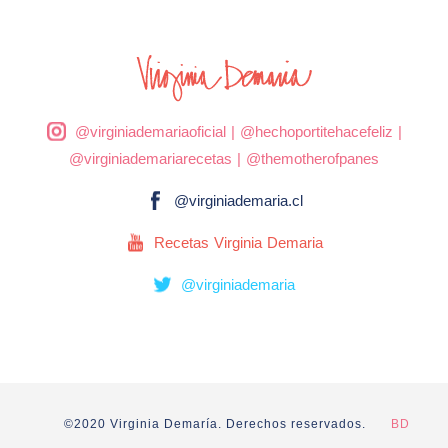
@virginiademariaoficial
|
@hechoportitehacefeliz
|
@virginiademariarecetas
|
@themotherofpanes
@virginiademaria.cl
Recetas Virginia Demaria
@virginiademaria
©2020 Virginia Demaría. Derechos reservados.
BD