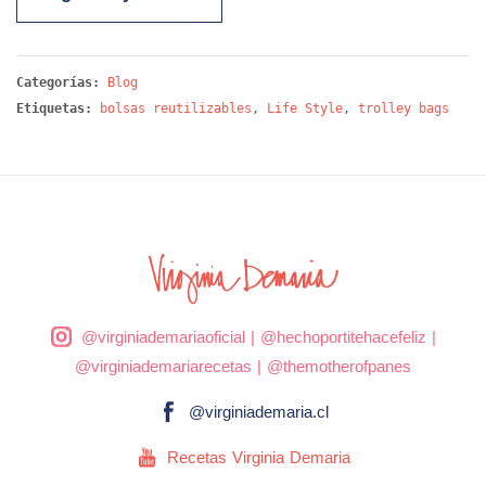
Categorías:
Blog
Etiquetas:
bolsas reutilizables
,
Life Style
,
trolley bags
@virginiademariaoficial
|
@hechoportitehacefeliz
|
@virginiademariarecetas
|
@themotherofpanes
@virginiademaria.cl
Recetas Virginia Demaria