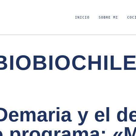
INICIO
SOBRE MI
COC
BIOBIOCHIL
 Demaria y el d
o programa: «