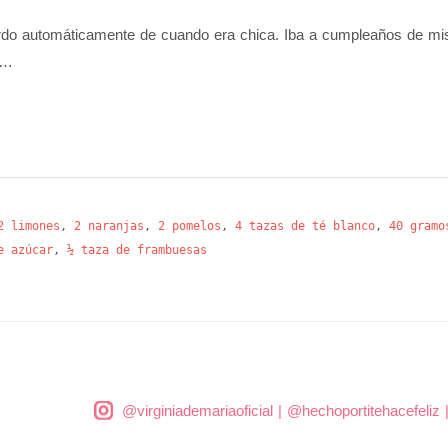
o automáticamente de cuando era chica. Iba a cumpleaños de mis a
 …
2 limones
,
2 naranjas
,
2 pomelos
,
4 tazas de té blanco
,
40 gramo
e azúcar
,
½ taza de frambuesas
@virginiademariaoficial
|
@hechoportitehacefeliz