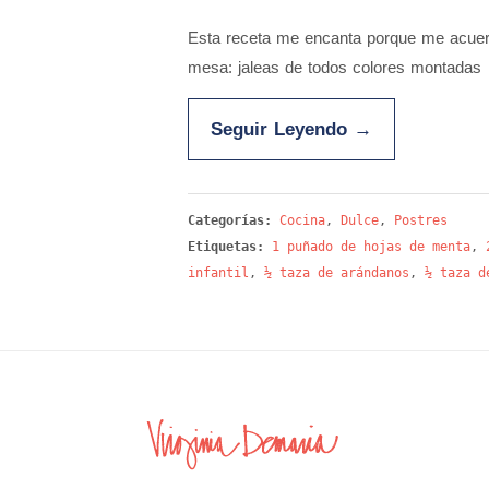
Esta receta me encanta porque me acuerd
mesa: jaleas de todos colores montadas
Seguir Leyendo
→
Categorías:
Cocina
,
Dulce
,
Postres
Etiquetas:
1 puñado de hojas de menta
,
infantil
,
½ taza de arándanos
,
½ taza d