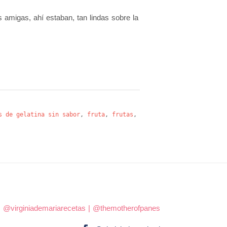
migas, ahí estaban, tan lindas sobre la
s de gelatina sin sabor
,
fruta
,
frutas
,
|
@virginiademariarecetas
|
@themotherofpanes