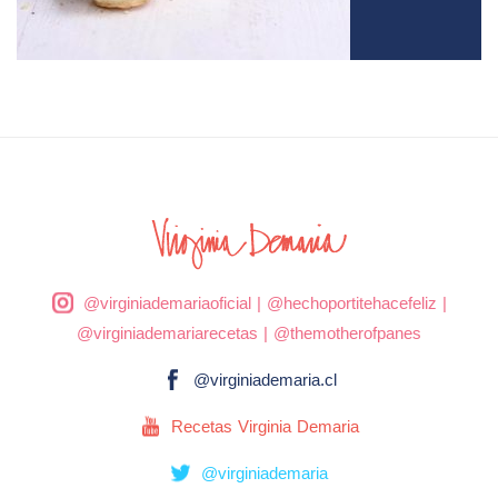
@virginiademariaoficial
|
@hechoportitehacefeliz
|
@virginiademariarecetas
|
@themotherofpanes
@virginiademaria.cl
Recetas Virginia Demaria
@virginiademaria