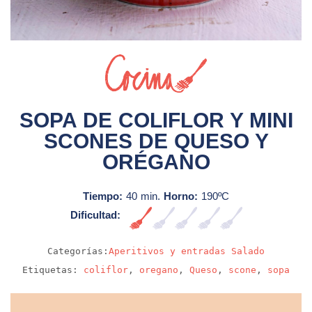
Sin video
SOPA DE COLIFLOR Y MINI
SCONES DE QUESO Y
ORÉGANO
Tiempo:
40 min.
Horno:
190ºC
Dificultad:
Muy fácil
Categorías:
Aperitivos y entradas
Salado
Etiquetas:
coliflor
,
oregano
,
Queso
,
scone
,
sopa