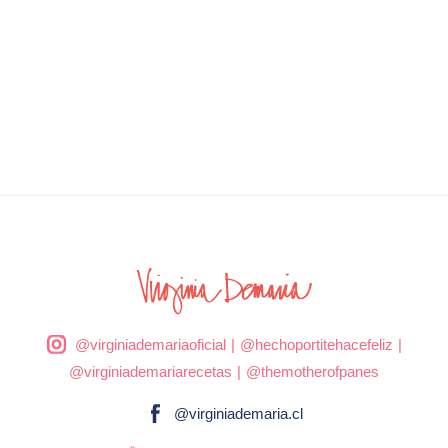
@virginiademariaoficial
|
@hechoportitehacefeliz
|
@virginiademariarecetas
|
@themotherofpanes
@virginiademaria.cl