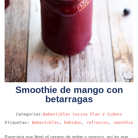
Smoothie de mango con
betarragas
Categorías:
Bebestibles
Cocina
Plan V
Videos
Etiquetas:
Bebestibles
,
bebidas
,
refrescos
,
smoothie
Pareciera que llegó el verano de golpe y porrazo, así es que