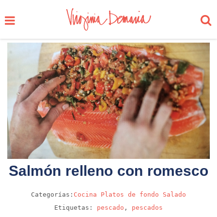
Salmón relleno con romesco
Categorías:
Cocina
Platos de fondo
Salado
Etiquetas:
pescado
,
pescados