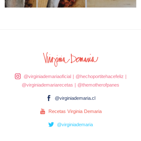
@virginiademariaoficial
|
@hechoportitehacefeliz
|
@virginiademariarecetas
|
@themotherofpanes
@virginiademaria.cl
Recetas Virginia Demaria
@virginiademaria