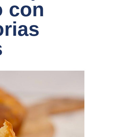
o con
rias
s