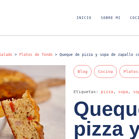
INICIO
SOBRE MI
COC
Salado
>
Platos de fondo
>
Queque de pizza y sopa de zapallo c
Blog
Cocina
Platos
Etiquetas:
pizza
,
sopa
,
so
Quequ
pizza 