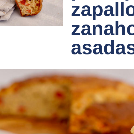
zapall
zanaho
asada