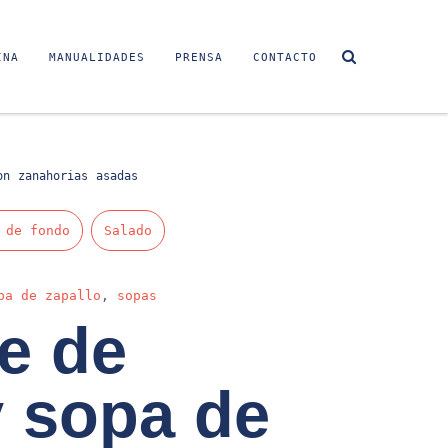
INA
MANUALIDADES
PRENSA
CONTACTO
on zanahorias asadas
 de fondo
Salado
pa de zapallo
,
sopas
e de
y sopa de