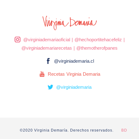
@virginiademariaoficial
|
@hechoportitehacefeliz
|
@virginiademariarecetas
|
@themotherofpanes
@virginiademaria.cl
Recetas Virginia Demaria
@virginiademaria
©2020 Virginia Demaría. Derechos reservados.
BD