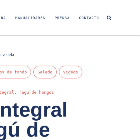
INA
MANUALIDADES
PRENSA
CONTACTO
a asada
os de fondo
Salado
Videos
tegral
,
ragú de hongos
integral
gú de