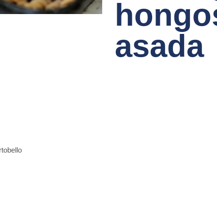
hongos
asada
tobello