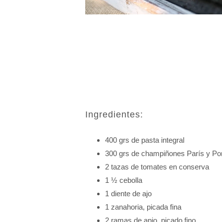
Ingredientes:
400 grs de pasta integral
300 grs de champiñones París y Por
2 tazas de tomates en conserva
1 ½ cebolla
1 diente de ajo
1 zanahoria, picada fina
2 ramas de apio, picado fino