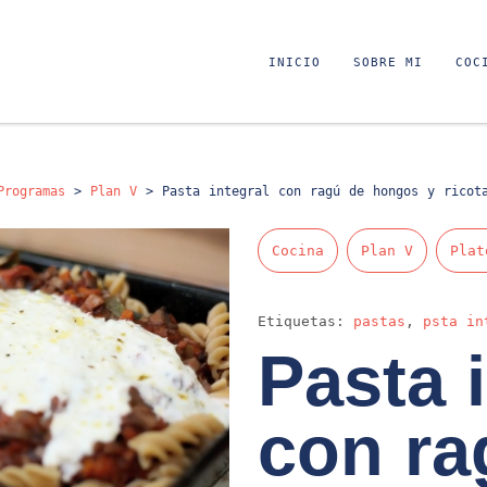
INICIO
SOBRE MI
COC
Programas
>
Plan V
>
Pasta integral con ragú de hongos y ricot
Cocina
Plan V
Plat
Etiquetas:
pastas
,
psta in
Pasta 
con ra