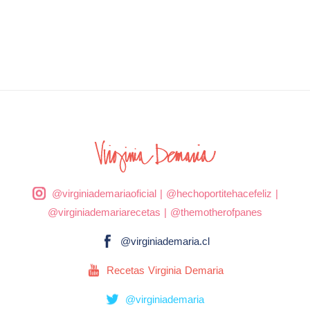
@virginiademariaoficial
|
@hechoportitehacefeliz
|
@virginiademariarecetas
|
@themotherofpanes
@virginiademaria.cl
Recetas Virginia Demaria
@virginiademaria