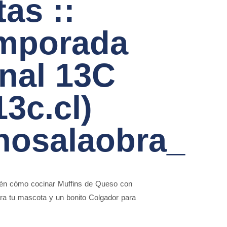
as ::
emporada
nal 13C
3c.cl)
osalaobra_
bién cómo cocinar Muffins de Queso con
ra tu mascota y un bonito Colgador para