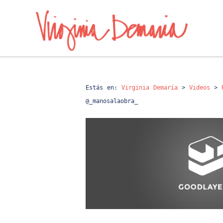
Estás en:
Virginia Demaría
>
Videos
>
@_manosalaobra_