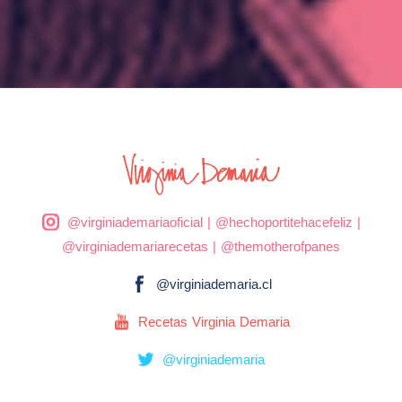
@virginiademariaoficial
|
@hechoportitehacefeliz
|
@virginiademariarecetas
|
@themotherofpanes
@virginiademaria.cl
Recetas Virginia Demaria
@virginiademaria