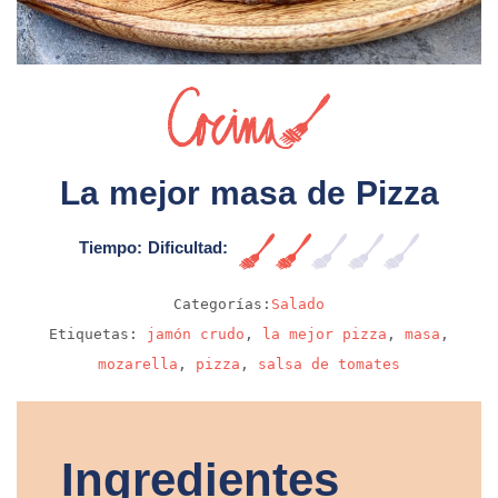
Sin video
La mejor masa de Pizza
Tiempo:
Dificultad:
Fácil
Categorías:
Salado
Etiquetas:
jamón crudo
,
la mejor pizza
,
masa
,
mozarella
,
pizza
,
salsa de tomates
Ingredientes