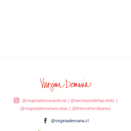
@virginiademariaoficial
|
@hechoportitehacefeliz
|
@virginiademariarecetas
|
@themotherofpanes
@virginiademaria.cl