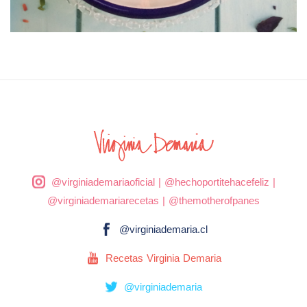
@virginiademariaoficial
|
@hechoportitehacefeliz
|
@virginiademariarecetas
|
@themotherofpanes
@virginiademaria.cl
Recetas Virginia Demaria
@virginiademaria