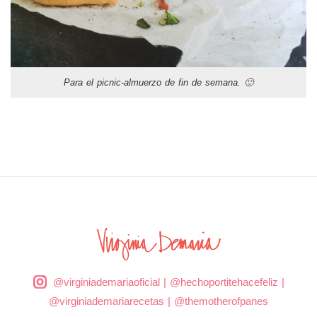
Para el picnic-almuerzo de fin de semana. 🙂
@virginiademariaoficial
|
@hechoportitehacefeliz
|
@virginiademariarecetas
|
@themotherofpanes