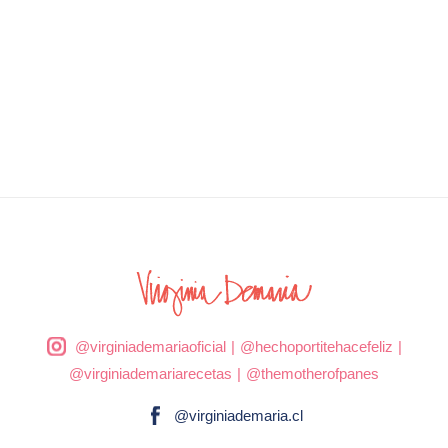
@virginiademariaoficial
|
@hechoportitehacefeliz
|
@virginiademariarecetas
|
@themotherofpanes
@virginiademaria.cl