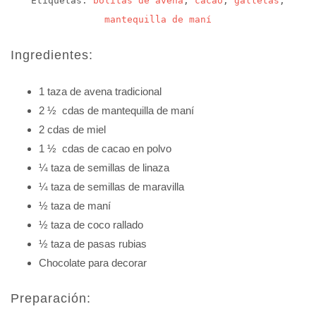
Etiquetas:
bolitas de avena
,
cacao
,
galletas
,
mantequilla de maní
Ingredientes:
1 taza de avena tradicional
2 ½ cdas de mantequilla de maní
2 cdas de miel
1 ½ cdas de cacao en polvo
¼ taza de semillas de linaza
¼ taza de semillas de maravilla
½ taza de maní
½ taza de coco rallado
½ taza de pasas rubias
Chocolate para decorar
Preparación: