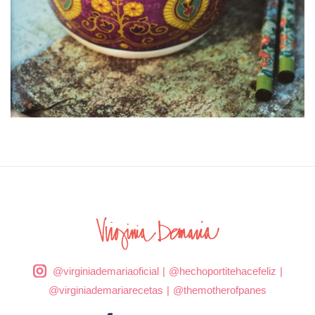
@virginiademariaoficial
|
@hechoportitehacefeliz
|
@virginiademariarecetas
|
@themotherofpanes