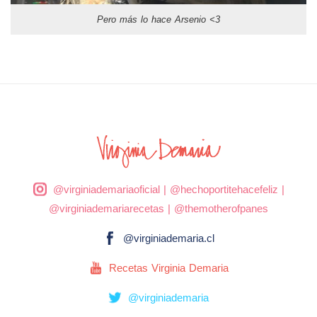
Pero más lo hace Arsenio <3
@virginiademariaoficial
|
@hechoportitehacefeliz
|
@virginiademariarecetas
|
@themotherofpanes
@virginiademaria.cl
Recetas Virginia Demaria
@virginiademaria