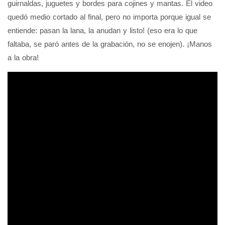
guirnaldas, juguetes y bordes para cojines y mantas. El video
quedó medio cortado al final, pero no importa porque igual se
entiende: pasan la lana, la anudan y listo! (eso era lo que
faltaba, se paró antes de la grabación, no se enojen). ¡Manos
a la obra!