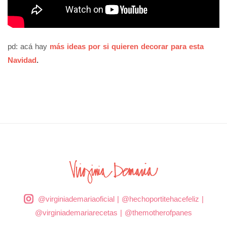
pd: acá hay
más ideas por si quieren decorar para esta
Navidad
.
@virginiademariaoficial
|
@hechoportitehacefeliz
|
@virginiademariarecetas
|
@themotherofpanes