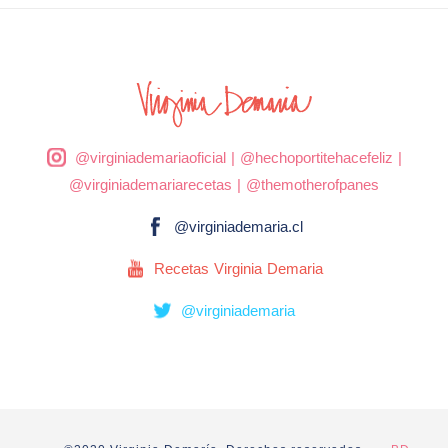
@virginiademariaoficial
|
@hechoportitehacefeliz
|
@virginiademariarecetas
|
@themotherofpanes
@virginiademaria.cl
Recetas Virginia Demaria
@virginiademaria