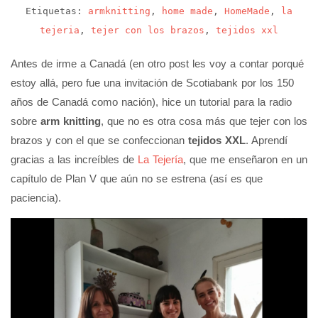
Etiquetas:
armknitting
,
home made
,
HomeMade
,
la
tejeria
,
tejer con los brazos
,
tejidos xxl
Antes de irme a Canadá (en otro post les voy a contar porqué
estoy allá, pero fue una invitación de Scotiabank por los 150
años de Canadá como nación), hice un tutorial para la radio
sobre
arm knitting
, que no es otra cosa más que tejer con los
brazos y con el que se confeccionan
tejidos XXL
. Aprendí
gracias a las increíbles de
La Tejería
, que me enseñaron en un
capítulo de Plan V que aún no se estrena (así es que
paciencia).