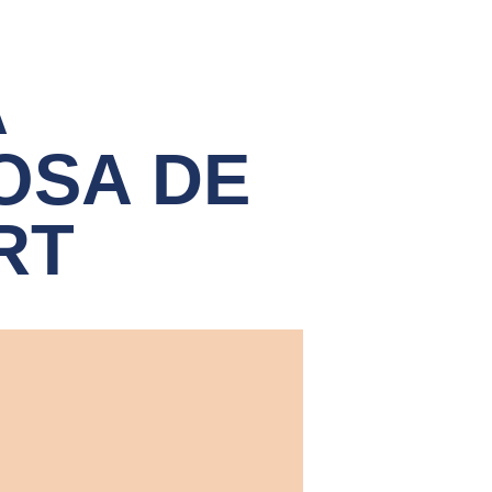
A
OSA DE
RT