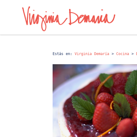
Estás en:
Virginia Demaría
>
Cocina
>