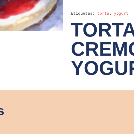
Etiquetas:
torta
,
yogurt
TORT
CREM
YOGU
s