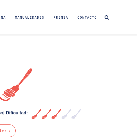
INA
MANUALIDADES
PRENSA
CONTACTO
Sin video
ón]
Dificultad:
Media
tería