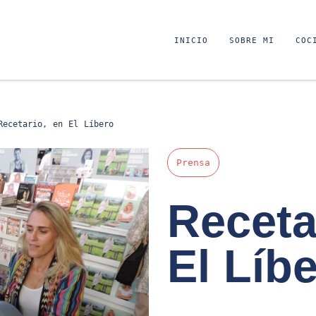
INICIO
SOBRE MI
COC
Recetario, en El Líbero
Prensa
Receta
El Líb