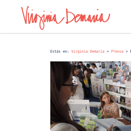
Estás en:
Virginia Demaría
>
Prensa
>