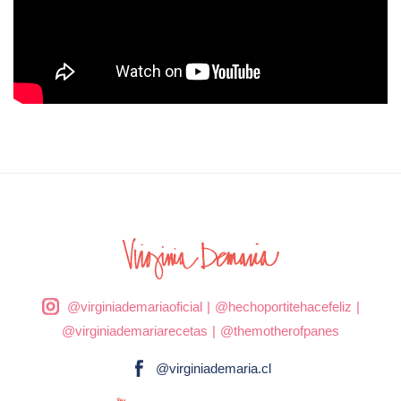
@virginiademariaoficial
|
@hechoportitehacefeliz
|
@virginiademariarecetas
|
@themotherofpanes
@virginiademaria.cl