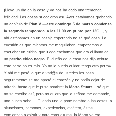
¡Lleva un día en la casa y ya nos ha dado una tremenda
felicidad! Las cosas sucedieron así. Ayer estábamos grabando
un capítulo de
Plan V —este domingo 5 de marzo comienza
la segunda temporada, a las 11.00 en punto por 13C
—, y
ahí estábamos en un pasaje esperando no sé qué cosa. La
cuestión es que mientras me maquillaban, empezamos a
escuchar un ruidito, que luego cachamos que era el llanto de
un
perrito chico negro.
El dueño de la casa nos dijo «chuta,
este perro no es mío. Yo no lo puedo cuidar, tengo otro perro».
Y ahí me pasó lo que a vari@s de ustedes les pasa
seguramente: se me apretó el corazón y no podía dejar de
mirarla, hasta que le puse nombre: la
Marta Stuart
—sé que
no se escribe así, pero no quiero que la señora me demande,
uno nunca sabe—. Cuando uno le pone nombre a las cosas, a
situaciones, personas, experiencias, etcétera, éstas
comienzan a existir y para esas alturas, la Marta ya era