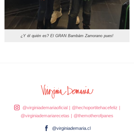
¿Y él quién es? El GRAN Bambám Zamorano pues!
@virginiademariaoficial
|
@hechoportitehacefeliz
|
@virginiademariarecetas
|
@themotherofpanes
@virginiademaria.cl