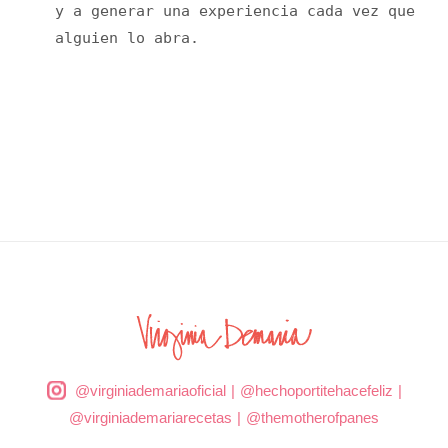
y a generar una experiencia cada vez que
alguien lo abra.
@virginiademariaoficial
|
@hechoportitehacefeliz
|
@virginiademariarecetas
|
@themotherofpanes