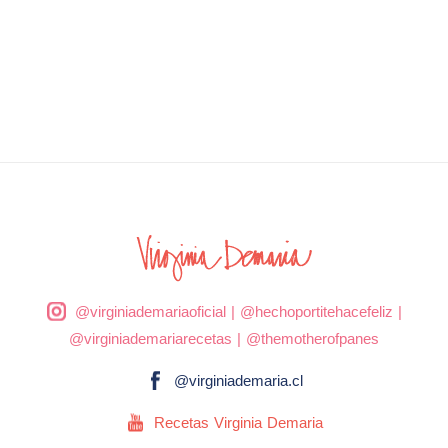
@virginiademariaoficial
|
@hechoportitehacefeliz
|
@virginiademariarecetas
|
@themotherofpanes
@virginiademaria.cl
Recetas Virginia Demaria