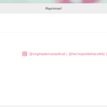
Riquísimas!
@virginiademariaoficial
|
@hechoportitehacefeliz