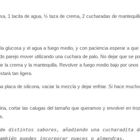
a, 1 tacita de agua, ½ taza de crema, 2 cucharadas de mantequilla
la glucosa y el agua a fuego medio, y con paciencia esperar a que 
do parejo mover utilizando una cuchara de palo. No dejar que se po
r la crema y la mantequilla. Revolver a fuego medio bajo por unos 
tará tan ligera.
 placa de silicona, vaciar la mezcla y dejar enfriar. Si hace mucho c
ocina, cortar las calugas del tamaño que queramos y envolver en tr
s.
de distintos sabores, añadiendo una cucharadita d
ambién puedes incorporar nueces o almendras.