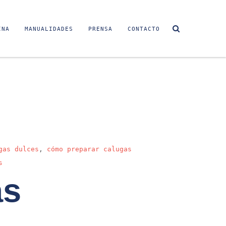
INA
MANUALIDADES
PRENSA
CONTACTO
gas dulces
,
cómo preparar calugas
s
as