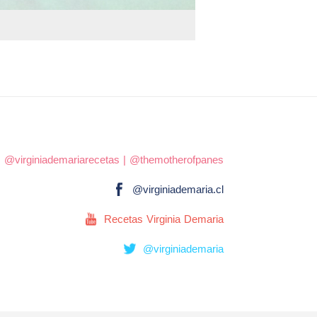
|
@virginiademariarecetas
|
@themotherofpanes
@virginiademaria.cl
Recetas Virginia Demaria
@virginiademaria