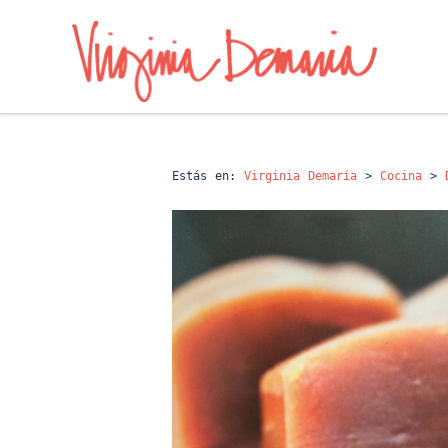
Estás en:
Virginia Demaría
>
Cocina
>