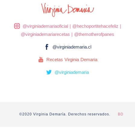
@virginiademariaoficial
|
@hechoportitehacefeliz
|
@virginiademariarecetas
|
@themotherofpanes
@virginiademaria.cl
Recetas Virginia Demaria
@virginiademaria
©2020 Virginia Demaría. Derechos reservados.
BD