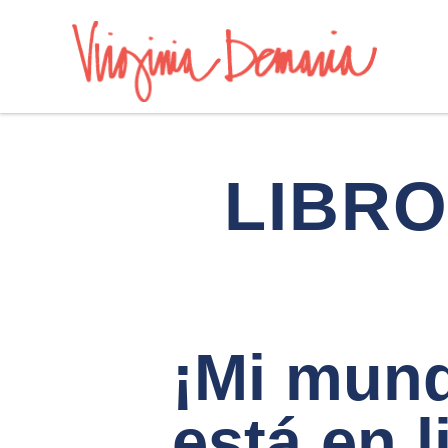
LIBR
¡Mi mund
está en l