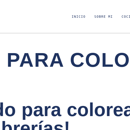
INICIO
SOBRE MI
COC
O PARA COL
o para colorea
ibrerías!