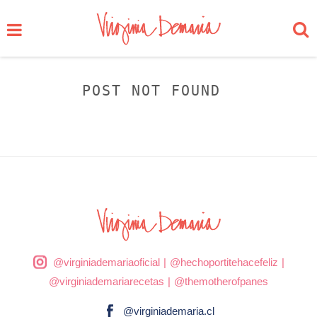
POST NOT FOUND
@virginiademariaoficial
|
@hechoportitehacefeliz
|
@virginiademariarecetas
|
@themotherofpanes
@virginiademaria.cl