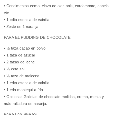
• Condimentos como: clavo de olor, anis, cardamomo, canela
etc
• 1 cdta esencia de vainilla
• Zeste de 1 naranja
PARA EL PUDDING DE CHOCOLATE
• ½ taza cacao en polvo
• 1 taza de azúcar
• 2 tazas de leche
• ¼ cdta sal
• ¼ taza de maicena
• 1 cdta esencia de vainilla
• 1 cda mantequilla fría
• Opcional: Galletas de chocolate molidas, crema, menta y
más ralladura de naranja.
PARA LAS PERAS