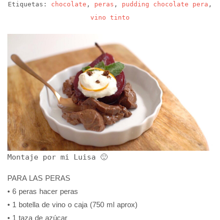
Etiquetas:
chocolate
,
peras
,
pudding chocolate pera
,
vino tinto
Montaje por mi Luisa 🙂
PARA LAS PERAS
• 6 peras hacer peras
• 1 botella de vino o caja (750 ml aprox)
• 1 taza de azúcar